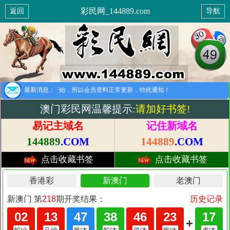
彩民网_144889.com
返回
导航
提示：8月1日开始，所以会员资料正常更新，特此通知！
最新消息：
澳门彩民网温馨提示:
请加好书签!
易记主域名
记住新域名
144889
.COM
144889
.COM
点击收藏书签
点击收藏书签