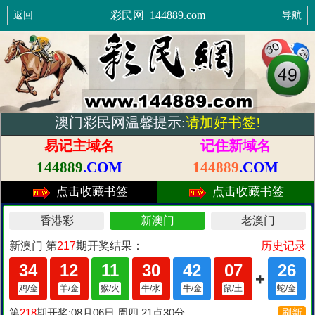
彩民网_144889.com
返回
导航
澳门彩民网温馨提示:
请加好书签!
易记主域名
记住新域名
144889
.COM
144889
.COM
点击收藏书签
点击收藏书签